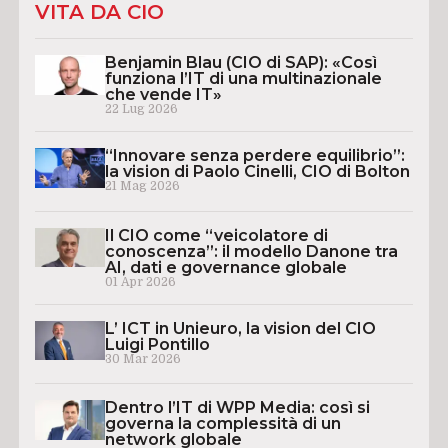
VITA DA CIO
Benjamin Blau (CIO di SAP): «Così
funziona l’IT di una multinazionale
che vende IT»
22 Lug 2026
“Innovare senza perdere equilibrio”:
la vision di Paolo Cinelli, CIO di Bolton
21 Mag 2026
Il CIO come “veicolatore di
conoscenza”: il modello Danone tra
AI, dati e governance globale
01 Apr 2026
L’ ICT in Unieuro, la vision del CIO
Luigi Pontillo
30 Mar 2026
Dentro l’IT di WPP Media: così si
governa la complessità di un
network globale