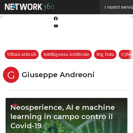
Linkedin
I nostri servi
Twitter
Facebook
Youtube-
play
Ultimi articoli
Intelligenza Artificiale
Big Data
Cyber
G
Giuseppe Andreoni
Neosperience, AI e machine
learning in campo contro il
Covid-19