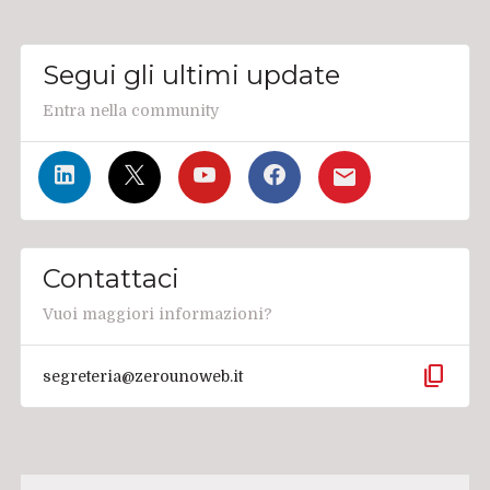
Segui gli ultimi update
Entra nella community
Contattaci
Vuoi maggiori informazioni?
content_copy
segreteria@zerounoweb.it