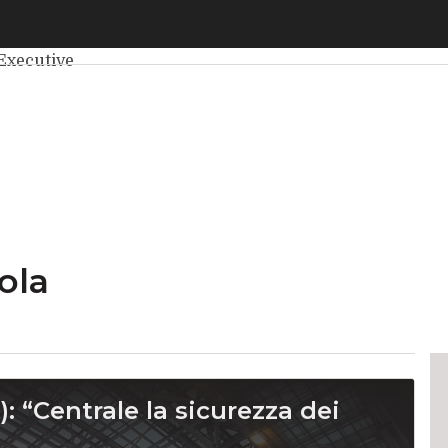
elligenza Artificiale
Big Data
Cybersecurity
Data Center
Int
Executive
ola
: “Centrale la sicurezza dei