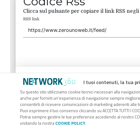
Codice Rss
Clicca sul pulsante per copiare il link RSS negli
RSS link
Codice Rss
I tuoi contenuti, la tua pr
Clicca sul pulsante per copiare il link RSS negli
Su questo sito utilizziamo cookie tecnici necessari alla navigazion
anche per fornirti un’esperienza di navigazione sempre migliore, p
RSS link
consentirti di ricevere comunicazioni di marketing aderenti alle tu
Puoi esprimere il tuo consenso cliccando su ACCETTA TUTTI I COO
Potrai sempre gestire le tue preferenze accedendo al nostro COO
visitando la nostra
COOKIE POLICY
.