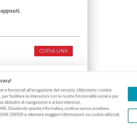
 appunti.
COPIA LINK
ivacy!
 appunti.
e e funzionali all’erogazione del servizio. Utilizziamo i cookie
er facilitare le interazioni con le nostre funzionalità social e per
e abitudini di navigazione e ai tuoi interessi.
KIE. Chiudendo questa informativa, continui senza accettare.
KIE CENTER e ottenere maggiori informazioni sui cookie utilizzati,
COPIA LINK