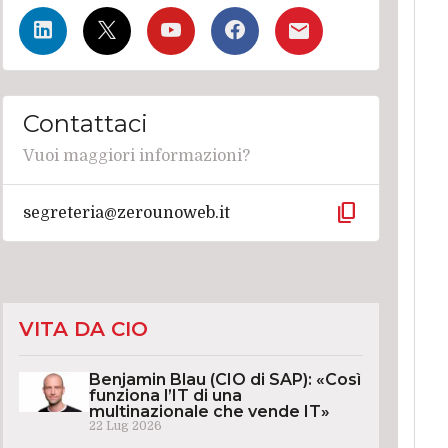
Contattaci
Vuoi maggiori informazioni?
content_copy
segreteria@zerounoweb.it
VITA DA CIO
Benjamin Blau (CIO di SAP): «Così
funziona l’IT di una
multinazionale che vende IT»
22 Lug 2026