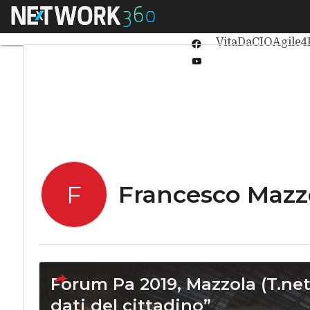
Linkedin
Menu
Ultimi articoli
Int
Twitter
VitaDaCIO
Agile4
Facebook
Youtube-
play
Francesco Mazz
F
Forum Pa 2019, Mazzola (T.net)
dati del cittadino”