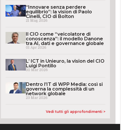
“Innovare senza perdere
equilibrio”: la vision di Paolo
Cinelli, CIO di Bolton
21 Mag 2026
Il CIO come “veicolatore di
conoscenza”: il modello Danone
tra AI, dati e governance globale
01 Apr 2026
L’ ICT in Unieuro, la vision del CIO
Luigi Pontillo
30 Mar 2026
Dentro l’IT di WPP Media: così si
governa la complessità di un
network globale
23 Mar 2026
Vedi tutti gli approfondimenti >