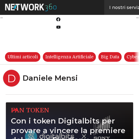
Linkedin
I nostri servi
Twitter
Facebook
Youtube-
play
Ultimi articoli
Intelligenza Artificiale
Big Data
Cyber
D
Daniele Mensi
FAN TOKEN
Con i token Digitalbits per
provare a vincere la premiere