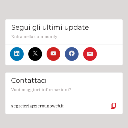
Segui gli ultimi update
Entra nella community
Contattaci
Vuoi maggiori informazioni?
content_copy
segreteria@zerounoweb.it