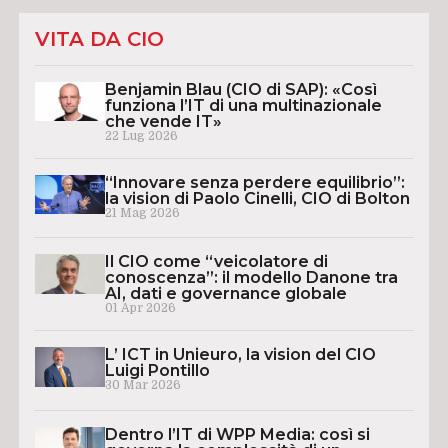
VITA DA CIO
Benjamin Blau (CIO di SAP): «Così
funziona l’IT di una multinazionale
che vende IT»
22 Lug 2026
“Innovare senza perdere equilibrio”:
la vision di Paolo Cinelli, CIO di Bolton
21 Mag 2026
Il CIO come “veicolatore di
conoscenza”: il modello Danone tra
AI, dati e governance globale
01 Apr 2026
L’ ICT in Unieuro, la vision del CIO
Luigi Pontillo
30 Mar 2026
Dentro l’IT di WPP Media: così si