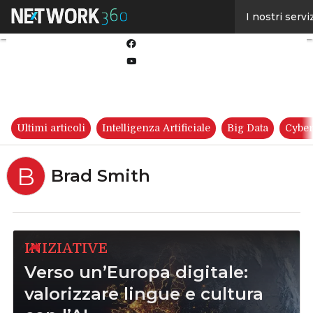
Linkedin
I nostri servi
Twitter
Facebook
Youtube-
play
Ultimi articoli
Intelligenza Artificiale
Big Data
Cyber
B
Brad Smith
INIZIATIVE
Verso un’Europa digitale:
valorizzare lingue e cultura