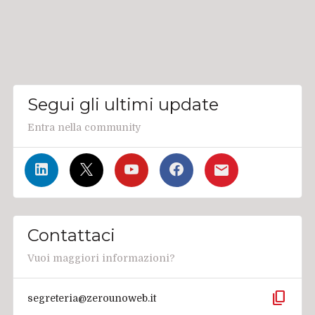
Segui gli ultimi update
Entra nella community
Contattaci
Vuoi maggiori informazioni?
content_copy
segreteria@zerounoweb.it