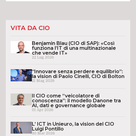
VITA DA CIO
Benjamin Blau (CIO di SAP): «Così
funziona l’IT di una multinazionale
che vende IT»
22 Lug 2026
“Innovare senza perdere equilibrio”:
la vision di Paolo Cinelli, CIO di Bolton
21 Mag 2026
Il CIO come “veicolatore di
conoscenza”: il modello Danone tra
AI, dati e governance globale
01 Apr 2026
L’ ICT in Unieuro, la vision del CIO
Luigi Pontillo
30 Mar 2026