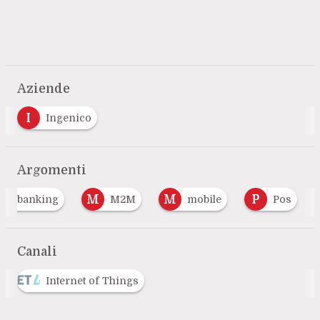
Aziende
I
Ingenico
Argomenti
B
M
M
P
banking
M2M
mobile
Pos
Canali
Internet of Things