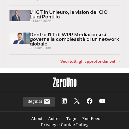
L’ ICT in Unieuro, la vision del CIO
Luigi Pontillo
30 Mar 2026
Dentro l’IT di WPP Media: così si
governa la complessità di un network
globale
23 Mar 2026
Vedi tutti gli approfondimenti >
Seguici
About
Autori
Tags
Rss Feed
Privacy e Cookie Policy