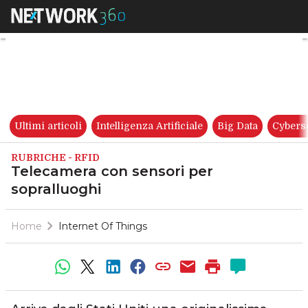
Telecamera con sensori per s
Ultimi articoli
Intelligenza Artificiale
Big Data
Cybers
RUBRICHE - RFID
Telecamera con sensori per
sopralluoghi
Home
Internet Of Things