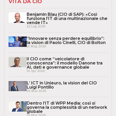
VITA DA CIO
Benjamin Blau (CIO di SAP): «Così
funziona l’IT di una multinazionale che
vende IT»
22 Lug 2026
“Innovare senza perdere equilibrio”:
la vision di Paolo Cinelli, CIO di Bolton
21 Mag 2026
Il CIO come “veicolatore di
conoscenza”: il modello Danone tra
AI, dati e governance globale
01 Apr 2026
L’ ICT in Unieuro, la vision del CIO
Luigi Pontillo
30 Mar 2026
Dentro l’IT di WPP Media: così si
governa la complessità di un network
globale
23 Mar 2026