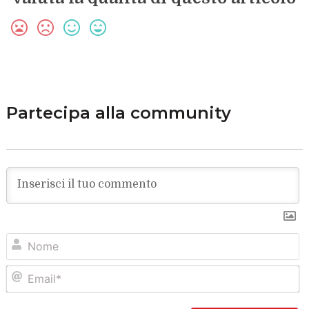
Partecipa alla community
N
Em