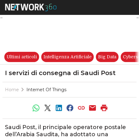
I servizi di consegna di Saudi
Ultimi articoli
Intelligenza Artificiale
Big Data
Cybers
I servizi di consegna di Saudi Post
Home
Internet Of Things
Saudi Post, il principale operatore postale
dell’Arabia Saudita, ha adottato una