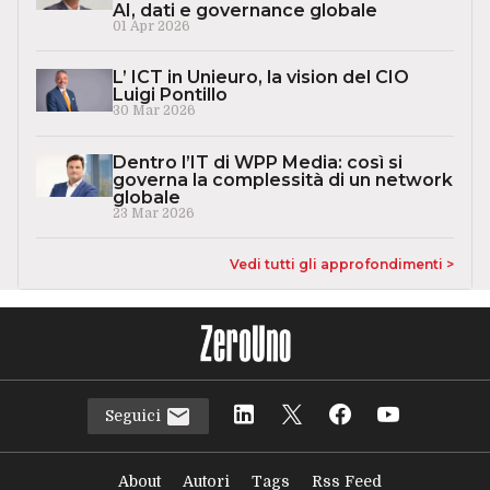
AI, dati e governance globale
01 Apr 2026
L’ ICT in Unieuro, la vision del CIO
Luigi Pontillo
30 Mar 2026
Dentro l’IT di WPP Media: così si
governa la complessità di un network
globale
23 Mar 2026
Vedi tutti gli approfondimenti >
Seguici
About
Autori
Tags
Rss Feed