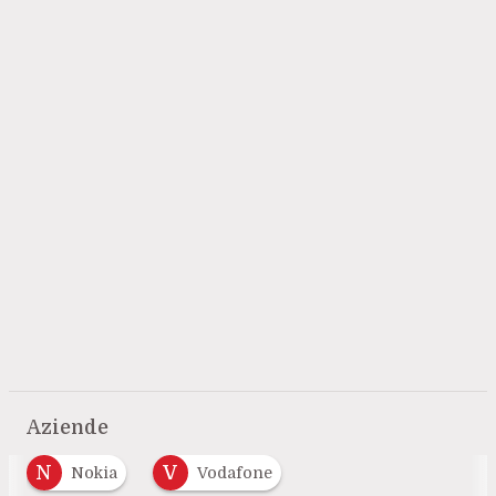
Aziende
N
V
Nokia
Vodafone