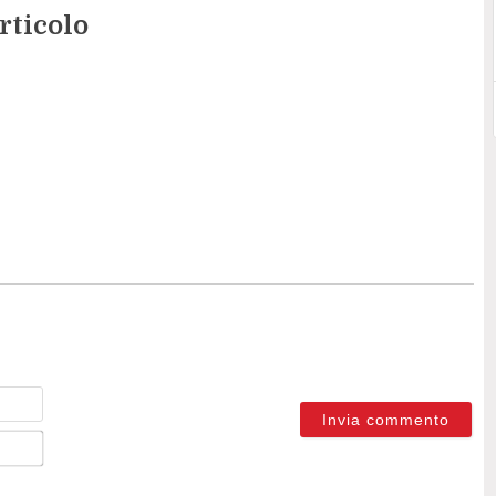
rticolo
Nome
Email*