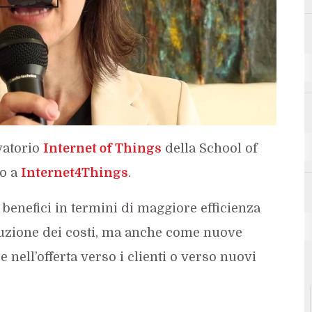
#
#assicurazioni
rvatorio
Internet of Things
della School of
no a
Internet4Things
.
benefici in termini di maggiore efficienza
iduzione dei costi, ma anche come nuove
nell’offerta verso i clienti o verso nuovi