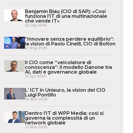
Benjamin Blau (CIO di SAP): «Così
funziona l’IT di una multinazionale
che vende IT»
22 Lug 2026
“Innovare senza perdere equilibrio”:
la vision di Paolo Cinelli, CIO di Bolton
21 Mag 2026
Il CIO come “veicolatore di
conoscenza”: il modello Danone tra
AI, dati e governance globale
01 Apr 2026
L’ ICT in Unieuro, la vision del CIO
Luigi Pontillo
30 Mar 2026
Dentro l’IT di WPP Media: così si
governa la complessità di un
network globale
23 Mar 2026