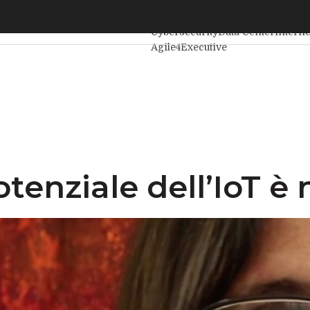
nziale dell’IoT è nei dati
Ultimi articoli
Intelligenza Artific
Cybersecurity
Data Center
Intern
Agile4Executive
tenziale dell’IoT è 