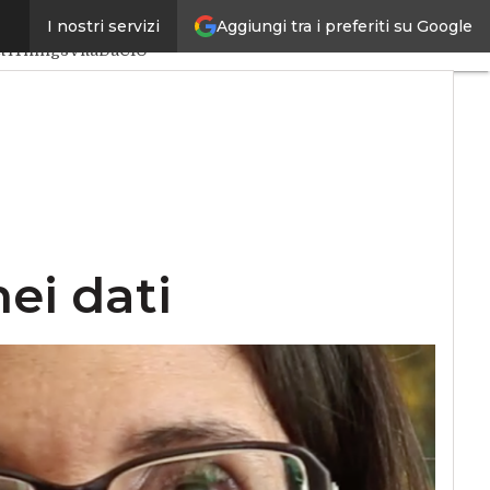
Aggiungi tra i preferiti su Google
I nostri servizi
iale
Big Data
et4Things
VitaDaCIO
nei dati