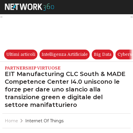
EIT Manufacturing CLC South &
Ultimi articoli
Intelligenza Artificiale
Big Data
Cybers
PARTNERSHIP VIRTUOSE
EIT Manufacturing CLC South & MADE
Competence Center I4.0 uniscono le
forze per dare uno slancio alla
transizione green e digitale del
settore manifatturiero
Home
Internet Of Things