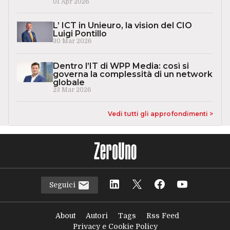
01 Apr 2026
L’ ICT in Unieuro, la vision del CIO
Luigi Pontillo
30 Mar 2026
Dentro l’IT di WPP Media: così si
governa la complessità di un network
globale
23 Mar 2026
Vedi tutti gli approfondimenti >
Seguici
About
Autori
Tags
Rss Feed
Privacy e Cookie Policy