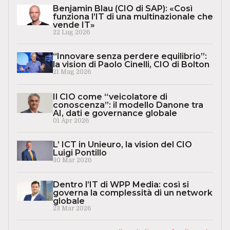
Benjamin Blau (CIO di SAP): «Così
funziona l’IT di una multinazionale che
vende IT»
22 Lug 2026
“Innovare senza perdere equilibrio”:
la vision di Paolo Cinelli, CIO di Bolton
21 Mag 2026
Il CIO come “veicolatore di
conoscenza”: il modello Danone tra
AI, dati e governance globale
01 Apr 2026
L’ ICT in Unieuro, la vision del CIO
Luigi Pontillo
30 Mar 2026
Dentro l’IT di WPP Media: così si
governa la complessità di un network
globale
23 Mar 2026