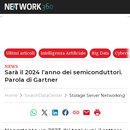
Sarà il 2024 l’anno dei semico
Ultimi articoli
Intelligenza Artificiale
Big Data
Cybers
NEWS
Sarà il 2024 l’anno dei semiconduttori.
Parola di Gartner
Home
SearchDataCenter
Storage Server Networking