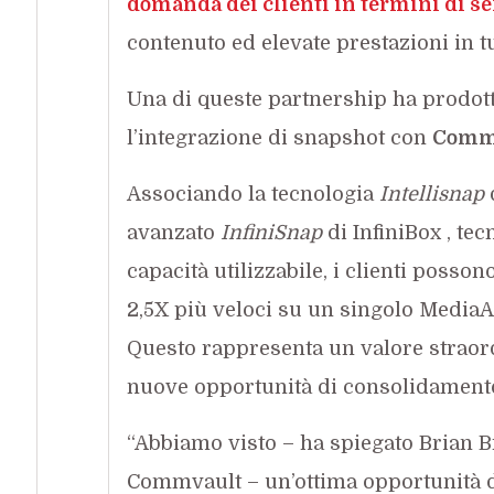
domanda dei clienti in termini di se
contenuto ed elevate prestazioni in tut
Una di queste partnership ha prodot
l’integrazione di snapshot con
Comm
Associando la tecnologia
Intellisnap
avanzato
InfiniSnap
di InfiniBox , te
capacità utilizzabile, i clienti posso
2,5X più veloci su un singolo MediaA
Questo rappresenta un valore straordi
nuove opportunità di consolidamento 
“Abbiamo visto – ha spiegato Brian B
Commvault – un’ottima opportunità d