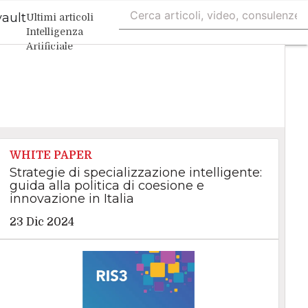
vault
Ultimi articoli
Intelligenza
Artificiale
Big Data
Cybersecurity
Data Center
Internet4Things
VitaDaCIO
Agile4Executive
WHITE PAPER
Strategie di specializzazione intelligente:
guida alla politica di coesione e
innovazione in Italia
23 Dic 2024