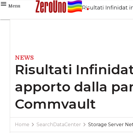
Menu
Risultati Infinidat
NEWS
Risultati Infinida
apporto dalla pa
Commvault
Home
SearchDataCenter
Storage Server Ne