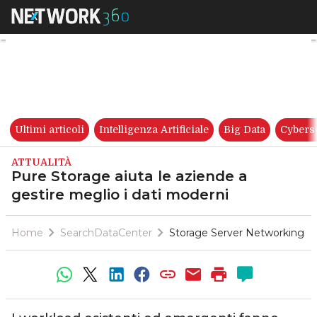
Pure Storage aiuta le aziende
Ultimi articoli
Intelligenza Artificiale
Big Data
Cybers
ATTUALITÀ
Pure Storage aiuta le aziende a
gestire meglio i dati moderni
Home
SearchDataCenter
Storage Server Networking