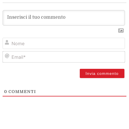
N
Em
0
COMMENTI