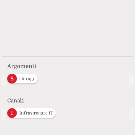
Argomenti
S
storage
Canali
I
Infrastrutture IT