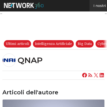
QNAP
I nostri
Ultimi articoli
Intelligenza Artificiale
Big Data
Cyber
QNAP
Articoli dell'autore