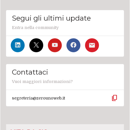
Segui gli ultimi update
Entra nella community
Contattaci
Vuoi maggiori informazioni?
content_copy
segreteria@zerounoweb.it