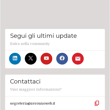
Segui gli ultimi update
Entra nella community
Contattaci
Vuoi maggiori informazioni?
content_copy
segreteria@zerounoweb.it