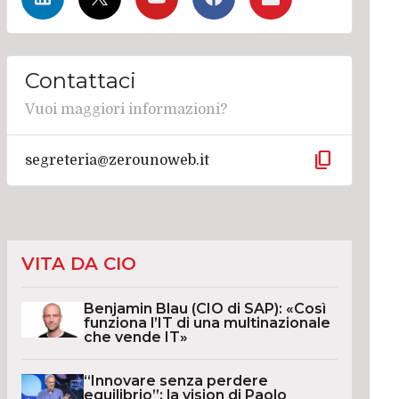
Contattaci
Vuoi maggiori informazioni?
content_copy
segreteria@zerounoweb.it
VITA DA CIO
Benjamin Blau (CIO di SAP): «Così
funziona l’IT di una multinazionale
che vende IT»
“Innovare senza perdere
equilibrio”: la vision di Paolo