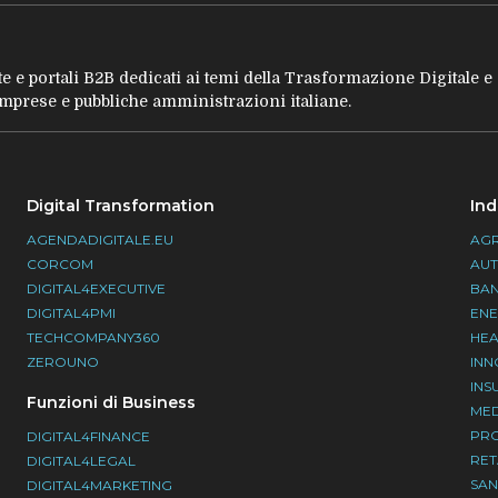
tate e portali B2B dedicati ai temi della Trasformazione Digitale 
 imprese e pubbliche amministrazioni italiane.
Digital Transformation
Ind
AGENDADIGITALE.EU
AGR
CORCOM
AU
DIGITAL4EXECUTIVE
BA
DIGITAL4PMI
EN
TECHCOMPANY360
HEA
ZEROUNO
INN
INS
Funzioni di Business
ME
PR
DIGITAL4FINANCE
RET
DIGITAL4LEGAL
SAN
DIGITAL4MARKETING