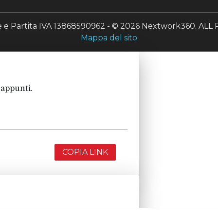
le e Partita IVA 13868590962 - © 2026 Nextwork360. A
Mappa del sito
 appunti.
COPIA LINK
 appunti.