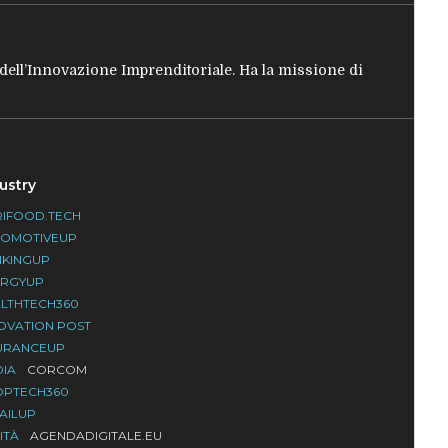
e dell’Innovazione Imprenditoriale. Ha la missione di
ustry
IFOOD.TECH
TOMOTIVEUP
NKINGUP
ERGYUP
LTHTECH360
OVATION POST
URANCEUP
DIA
CORCOM
OPTECH360
AILUP
ITÀ
AGENDADIGITALE.EU