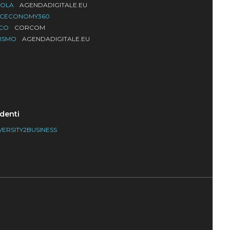
UOLA
AGENDADIGITALE.EU
ACECONOMY360
LCO
CORCOM
RISMO
AGENDADIGITALE.EU
denti
VERSITY2BUSINESS