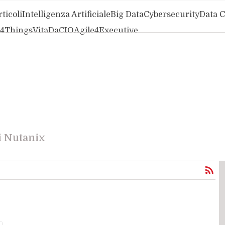
ticoli
Intelligenza Artificiale
Big Data
Cybersecurity
Data 
t4Things
VitaDaCIO
Agile4Executive
i Nutanix