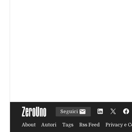
Seguici
About
Autori
Tags
Rss Feed
Privacy e C