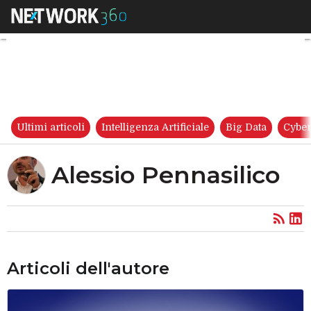
Alessio Pennasilico
Ultimi articoli
Intelligenza Artificiale
Big Data
Cyber
Alessio Pennasilico
Articoli dell'autore