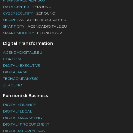
RISKMANAGEMENT360
DATA CENTER
ZEROUNO
CYBERSECURITY
ZEROUNO
SICUREZZA
AGENDADIGITALE.EU
SMART CITY
AGENDADIGITALE.EU
SMART MOBILITY
ECONOMYUP
Digital Transformation
AGENDADIGITALE.EU
CORCOM
DIGITAL4EXECUTIVE
DIGITAL4PMI
TECHCOMPANY360
ZEROUNO
Funzioni di Business
DIGITAL4FINANCE
DIGITAL4LEGAL
DIGITAL4MARKETING
DIGITAL4PROCUREMENT
DIGITAL4SUPPLYCHAIN