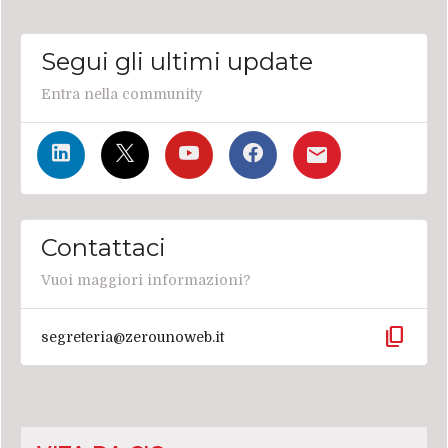
Segui gli ultimi update
Entra nella community
Contattaci
Vuoi maggiori informazioni?
content_copy
segreteria@zerounoweb.it