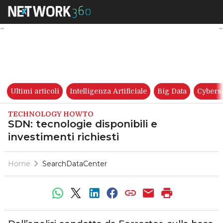
SDN: tecnologie disponibili e 
Ultimi articoli
Intelligenza Artificiale
Big Data
Cybers
TECHNOLOGY HOWTO
SDN: tecnologie disponibili e
investimenti richiesti
Home
SearchDataCenter