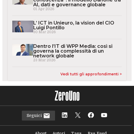
AI, dati e governance globale
01 Apr 2026
L’ ICT in Unieuro, la vision del CIO
Luigi Pontillo
30 Mar 2026
Dentro l’IT di WPP Media: così si
governa la complessità di un
network globale
23 Mar 2026
Vedi tutti gli approfondimenti >
Seguici
About
Autori
Tags
Rss Feed