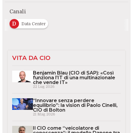
Canali
D
Data Center
VITA DA CIO
Benjamin Blau (CIO di SAP): «Così
funziona l’IT di una multinazionale
che vende IT»
22 Lug 2026
“Innovare senza perdere
equilibrio”: la vision di Paolo Cinelli,
CIO di Bolton
21 Mag 2026
Il CIO come “veicolatore di
conoscenza”: il modello Danone tra