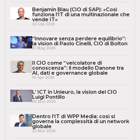
Benjamin Blau (CIO di SAP): «Così
funziona l’IT di una multinazionale che
vende IT»
22 Lug 2026
“Innovare senza perdere equilibrio”:
la vision di Paolo Cinelli, CIO di Bolton
21 Mag 2026
Il CIO come “veicolatore di
conoscenza”: il modello Danone tra
AI, dati e governance globale
01 Apr 2026
L’ ICT in Unieuro, la vision del CIO
Luigi Pontillo
30 Mar 2026
Dentro l’IT di WPP Media: così si
governa la complessità di un network
globale
23 Mar 2026