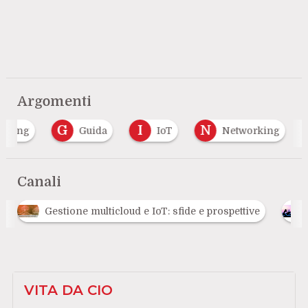
Argomenti
G
I
N
puting
Guida
IoT
Networking
Canali
Gestione multicloud e IoT: sfide e prospettive
VITA DA CIO