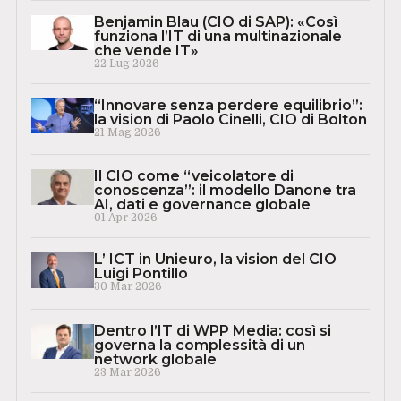
Benjamin Blau (CIO di SAP): «Così
funziona l’IT di una multinazionale
che vende IT»
22 Lug 2026
“Innovare senza perdere equilibrio”:
la vision di Paolo Cinelli, CIO di Bolton
21 Mag 2026
Il CIO come “veicolatore di
conoscenza”: il modello Danone tra
AI, dati e governance globale
01 Apr 2026
L’ ICT in Unieuro, la vision del CIO
Luigi Pontillo
30 Mar 2026
Dentro l’IT di WPP Media: così si
governa la complessità di un
network globale
23 Mar 2026