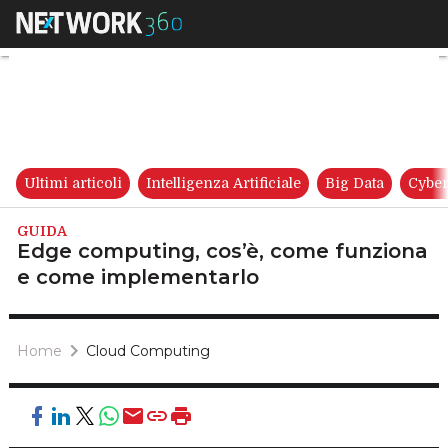
Edge computing, cos’è, come
Ultimi articoli
Intelligenza Artificiale
Big Data
Cyber
GUIDA
Edge computing, cos’è, come funziona
e come implementarlo
Home
Cloud Computing