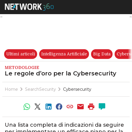
Le regole d’oro per la Cyberse
Ultimi articoli
Intelligenza Artificiale
Big Data
Cybers
METODOLOGIE
Le regole d’oro per la Cybersecurity
Home
SearchSecurity
Cybersecurity
Una lista completa di indicazioni da seguire
per implementare un efficace piano per la