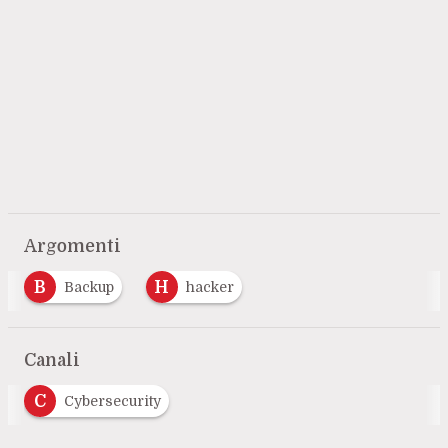
Argomenti
B
H
Backup
hacker
Canali
C
Cybersecurity