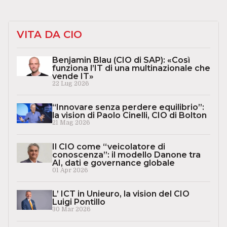
VITA DA CIO
Benjamin Blau (CIO di SAP): «Così
funziona l’IT di una multinazionale che
vende IT»
22 Lug 2026
“Innovare senza perdere equilibrio”:
la vision di Paolo Cinelli, CIO di Bolton
21 Mag 2026
Il CIO come “veicolatore di
conoscenza”: il modello Danone tra
AI, dati e governance globale
01 Apr 2026
L’ ICT in Unieuro, la vision del CIO
Luigi Pontillo
30 Mar 2026