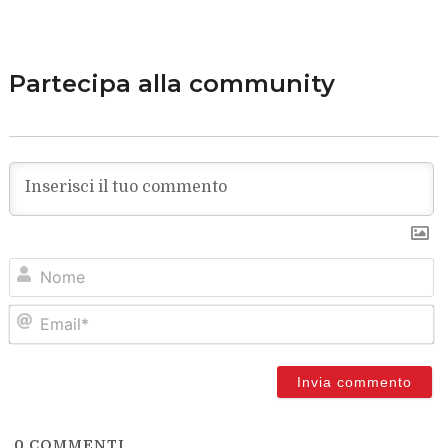
Partecipa alla community
N
Em
0
COMMENTI