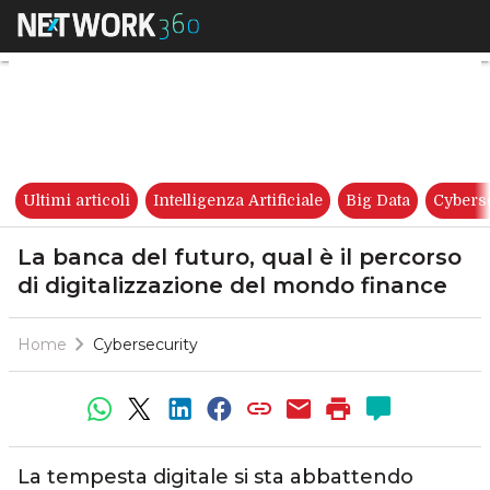
La banca del futuro, qual è il
Ultimi articoli
Intelligenza Artificiale
Big Data
Cybers
La banca del futuro, qual è il percorso
di digitalizzazione del mondo finance
Home
Cybersecurity
La tempesta digitale si sta abbattendo