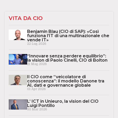
VITA DA CIO
Benjamin Blau (CIO di SAP): «Così
funziona l’IT di una multinazionale che
vende IT»
22 Lug 2026
“Innovare senza perdere equilibrio”:
la vision di Paolo Cinelli, CIO di Bolton
21 Mag 2026
Il CIO come “veicolatore di
conoscenza”: il modello Danone tra
AI, dati e governance globale
01 Apr 2026
L’ ICT in Unieuro, la vision del CIO
Luigi Pontillo
30 Mar 2026