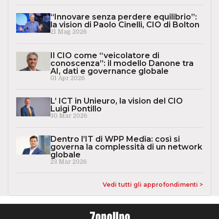
“Innovare senza perdere equilibrio”:
la vision di Paolo Cinelli, CIO di Bolton
21 Mag 2026
Il CIO come “veicolatore di
conoscenza”: il modello Danone tra
AI, dati e governance globale
01 Apr 2026
L’ ICT in Unieuro, la vision del CIO
Luigi Pontillo
30 Mar 2026
Dentro l’IT di WPP Media: così si
governa la complessità di un network
globale
23 Mar 2026
Vedi tutti gli approfondimenti >