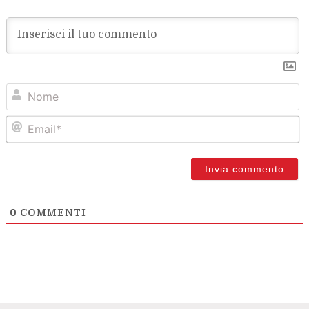
N
Em
0
COMMENTI