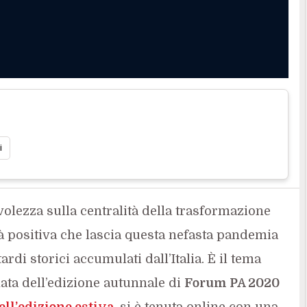
i
olezza sulla centralità della trasformazione
ità positiva che lascia questa nefasta pandemia
ardi storici accumulati dall’Italia. È il tema
nata dell’edizione autunnale di
Forum PA 2020
ell’edizione estiva
, si è tenuta online con una