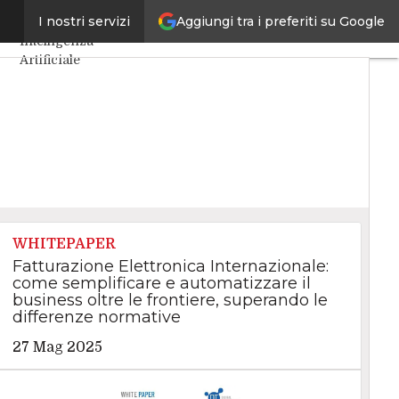
Aggiungi tra i preferiti su Google
esa
I nostri servizi
Ultimi articoli
Intelligenza
Artificiale
Big Data
Cybersecurity
Data Center
Internet4Things
VitaDaCIO
Agile4Executive
WHITEPAPER
Fatturazione Elettronica Internazionale:
come semplificare e automatizzare il
business oltre le frontiere, superando le
differenze normative
27 Mag 2025