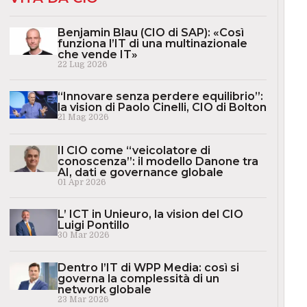
Benjamin Blau (CIO di SAP): «Così
funziona l’IT di una multinazionale
che vende IT»
22 Lug 2026
“Innovare senza perdere equilibrio”:
la vision di Paolo Cinelli, CIO di Bolton
21 Mag 2026
Il CIO come “veicolatore di
conoscenza”: il modello Danone tra
AI, dati e governance globale
01 Apr 2026
L’ ICT in Unieuro, la vision del CIO
Luigi Pontillo
30 Mar 2026
Dentro l’IT di WPP Media: così si
governa la complessità di un
network globale
23 Mar 2026