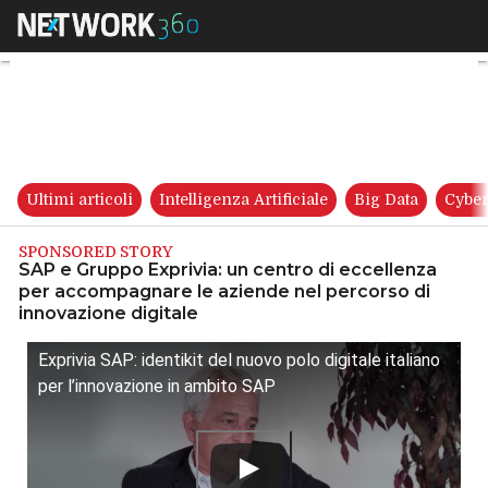
SAP e Gruppo Exprivia: un cen
Ultimi articoli
Intelligenza Artificiale
Big Data
Cyber
SPONSORED STORY
SAP e Gruppo Exprivia: un centro di eccellenza
per accompagnare le aziende nel percorso di
innovazione digitale
Exprivia SAP: identikit del nuovo polo digitale italiano
per l’innovazione in ambito SAP