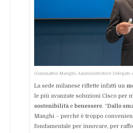
Gianmatteo Manghi, Amministratore Delegato di
La sede milanese riflette infatti un
mo
le più avanzate soluzioni Cisco per ma
sostenibilità
e
benessere
. “
Dallo sma
Manghi – perché è troppo conveniente
fondamentale per innovare, per raffor