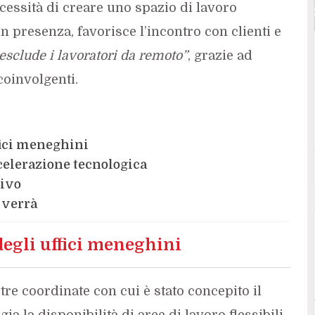
necessità di creare uno spazio di lavoro
 in presenza, favorisce l’incontro con clienti e
esclude i lavoratori da remoto”
, grazie ad
coinvolgenti.
fici meneghini
ccelerazione tecnologica
tivo
e verrà
degli uffici meneghini
tre coordinate con cui è stato concepito il
ia la disponibilità di aree di lavoro flessibili