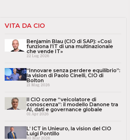
VITA DA CIO
Benjamin Blau (CIO di SAP): «Così
funziona l’IT di una multinazionale
che vende IT»
22 Lug 2026
“Innovare senza perdere equilibrio”:
la vision di Paolo Cinelli, CIO di
Bolton
21 Mag 2026
Il CIO come “veicolatore di
conoscenza”: il modello Danone tra
AI, dati e governance globale
01 Apr 2026
L’ ICT in Unieuro, la vision del CIO
Luigi Pontillo
30 Mar 2026