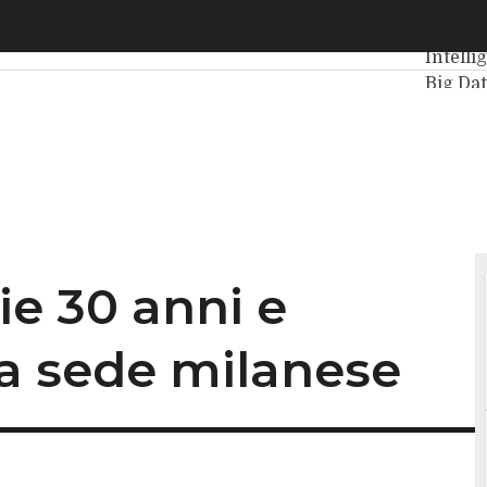
e 30 anni e inaugura la nuova sede milanese
Ultimi 
Intelli
Big Da
Data C
VitaDa
ie 30 anni e
a sede milanese