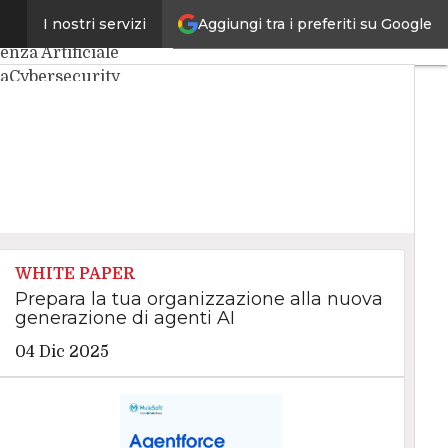
Aggiungi tra i preferiti su Google
I nostri servizi
articoli
genza Artificiale
ta
Cybersecurity
enter
Internet4Things
CIO
Agile4Executive
WHITE PAPER
Prepara la tua organizzazione alla nuova
generazione di agenti AI
04 Dic 2025