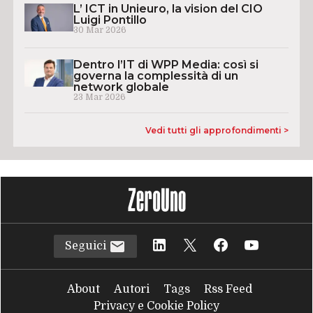
L’ ICT in Unieuro, la vision del CIO
Luigi Pontillo
30 Mar 2026
Dentro l’IT di WPP Media: così si
governa la complessità di un
network globale
23 Mar 2026
Vedi tutti gli approfondimenti >
Seguici
About
Autori
Tags
Rss Feed
Privacy e Cookie Policy