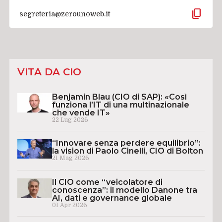
content_copy
segreteria@zerounoweb.it
VITA DA CIO
Benjamin Blau (CIO di SAP): «Così
funziona l’IT di una multinazionale
che vende IT»
22 Lug 2026
“Innovare senza perdere equilibrio”:
la vision di Paolo Cinelli, CIO di Bolton
21 Mag 2026
Il CIO come “veicolatore di
conoscenza”: il modello Danone tra
AI, dati e governance globale
01 Apr 2026