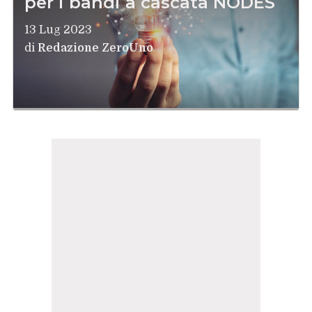
per i bandi a cascata NODES
13 Lug 2023
di
Redazione ZeroUno