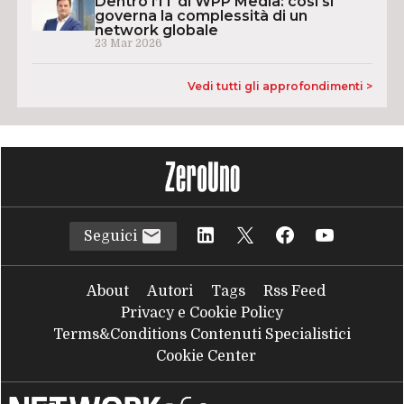
Dentro l’IT di WPP Media: così si
governa la complessità di un
network globale
23 Mar 2026
Vedi tutti gli approfondimenti >
Seguici
About
Autori
Tags
Rss Feed
Privacy e Cookie Policy
Terms&Conditions Contenuti Specialistici
Cookie Center