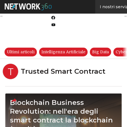
Linkedin
I nostri servi
Twitter
Facebook
Youtube-
play
Ultimi articoli
Intelligenza Artificiale
Big Data
Cyber
T
Trusted Smart Contract
Blockchain Business
Revolution: nell'era degli
smart contract la blockchain