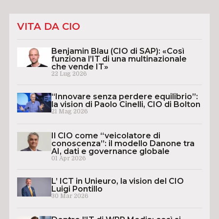
VITA DA CIO
Benjamin Blau (CIO di SAP): «Così
funziona l’IT di una multinazionale
che vende IT»
22 Lug 2026
“Innovare senza perdere equilibrio”:
la vision di Paolo Cinelli, CIO di Bolton
21 Mag 2026
Il CIO come “veicolatore di
conoscenza”: il modello Danone tra
AI, dati e governance globale
01 Apr 2026
L’ ICT in Unieuro, la vision del CIO
Luigi Pontillo
30 Mar 2026