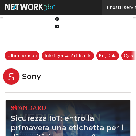
Linkedin
I nostri servi
Twitter
Facebook
Youtube-
play
Ultimi articoli
Intelligenza Artificiale
Big Data
Cyber
S
Sony
STANDARD
Sicurezza IoT: entro la
primavera una etichetta per i