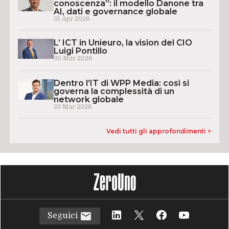
conoscenza”: il modello Danone tra
AI, dati e governance globale
01 Apr 2026
L’ ICT in Unieuro, la vision del CIO
Luigi Pontillo
30 Mar 2026
Dentro l’IT di WPP Media: così si
governa la complessità di un
network globale
23 Mar 2026
Vedi tutti gli approfondimenti >
Seguici