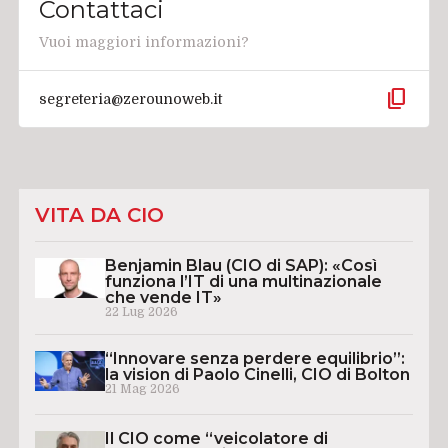
Contattaci
Vuoi maggiori informazioni?
content_copy
segreteria@zerounoweb.it
VITA DA CIO
Benjamin Blau (CIO di SAP): «Così
funziona l’IT di una multinazionale
che vende IT»
22 Lug 2026
“Innovare senza perdere equilibrio”:
la vision di Paolo Cinelli, CIO di Bolton
21 Mag 2026
Il CIO come “veicolatore di