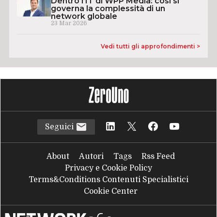
Dentro l’IT di WPP Media: così si
governa la complessità di un
network globale
23 Mar 2026
Vedi tutti gli approfondimenti >
Seguici
About
Autori
Tags
Rss Feed
Privacy e Cookie Policy
Terms&Conditions Contenuti Specialistici
Cookie Center