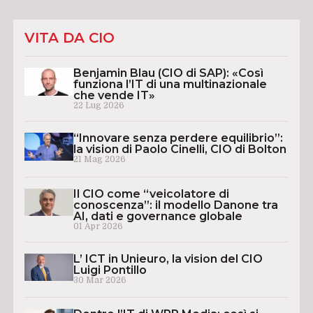
VITA DA CIO
Benjamin Blau (CIO di SAP): «Così
funziona l’IT di una multinazionale
che vende IT»
22 Lug 2026
“Innovare senza perdere equilibrio”:
la vision di Paolo Cinelli, CIO di Bolton
21 Mag 2026
Il CIO come “veicolatore di
conoscenza”: il modello Danone tra
AI, dati e governance globale
01 Apr 2026
L’ ICT in Unieuro, la vision del CIO
Luigi Pontillo
30 Mar 2026