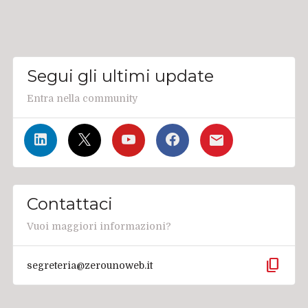
Segui gli ultimi update
Entra nella community
Contattaci
Vuoi maggiori informazioni?
content_copy
segreteria@zerounoweb.it