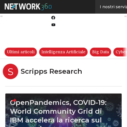
Linkedin
I nostri servi
Twitter
Facebook
Youtube-
play
Ultimi articoli
Intelligenza Artificiale
Big Data
Cyber
S
Scripps Research
OpenPandemics, COVID-19:
World Community Grid di
IBM accelera la ricerca sul