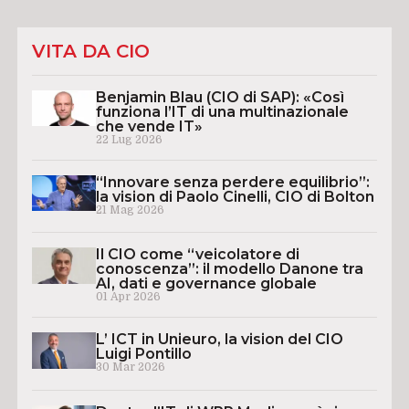
VITA DA CIO
Benjamin Blau (CIO di SAP): «Così
funziona l’IT di una multinazionale
che vende IT»
22 Lug 2026
“Innovare senza perdere equilibrio”:
la vision di Paolo Cinelli, CIO di Bolton
21 Mag 2026
Il CIO come “veicolatore di
conoscenza”: il modello Danone tra
AI, dati e governance globale
01 Apr 2026
L’ ICT in Unieuro, la vision del CIO
Luigi Pontillo
30 Mar 2026