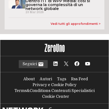
Dentro l’IT di WPP Media: così si
governa la complessità di un
network globale
23 Mar 2026
Vedi tutti gli approfondimenti >
Seguici
About
Autori
Tags
Rss Feed
Privacy e Cookie Policy
Terms&Conditions Contenuti Specialistici
Cookie Center