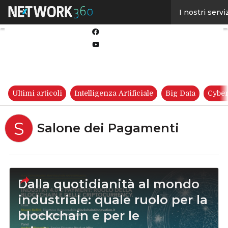
Linkedin
I nostri servi
Twitter
Facebook
Youtube-
play
Ultimi articoli
Intelligenza Artificiale
Big Data
Cyber
S
Salone dei Pagamenti
Dalla quotidianità al mondo
industriale: quale ruolo per la
blockchain e per le