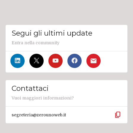
Segui gli ultimi update
Entra nella community
Contattaci
Vuoi maggiori informazioni?
content_copy
segreteria@zerounoweb.it