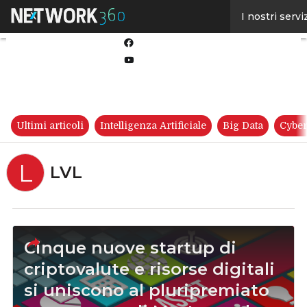
Linkedin
I nostri servi
Twitter
Facebook
Youtube-
play
Ultimi articoli
Intelligenza Artificiale
Big Data
Cyber
L
LVL
Cinque nuove startup di
criptovalute e risorse digitali
si uniscono al pluripremiato