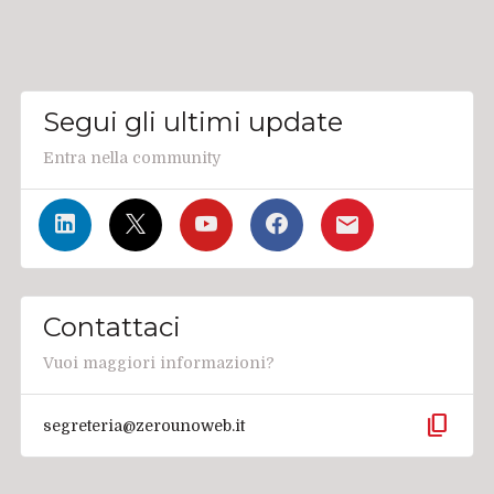
Segui gli ultimi update
Entra nella community
Contattaci
Vuoi maggiori informazioni?
content_copy
segreteria@zerounoweb.it