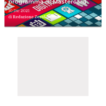
programma di Mastercard
10 Dic 2021
di
Redazione ZeroUno