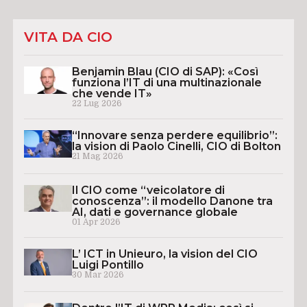
VITA DA CIO
Benjamin Blau (CIO di SAP): «Così
funziona l’IT di una multinazionale
che vende IT»
22 Lug 2026
“Innovare senza perdere equilibrio”:
la vision di Paolo Cinelli, CIO di Bolton
21 Mag 2026
Il CIO come “veicolatore di
conoscenza”: il modello Danone tra
AI, dati e governance globale
01 Apr 2026
L’ ICT in Unieuro, la vision del CIO
Luigi Pontillo
30 Mar 2026