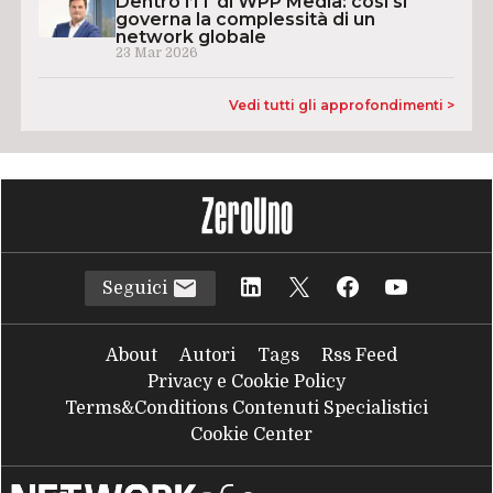
Dentro l’IT di WPP Media: così si
governa la complessità di un
network globale
23 Mar 2026
Vedi tutti gli approfondimenti >
Seguici
About
Autori
Tags
Rss Feed
Privacy e Cookie Policy
Terms&Conditions Contenuti Specialistici
Cookie Center