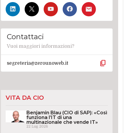
Contattaci
Vuoi maggiori informazioni?
content_copy
segreteria@zerounoweb.it
VITA DA CIO
Benjamin Blau (CIO di SAP): «Così
funziona l’IT di una
multinazionale che vende IT»
22 Lug 2026