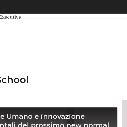
elligenza Artificiale
Big Data
Cybersecurity
Data Center
Int
Executive
School
ale Umano e innovazione
ntali del prossimo new normal