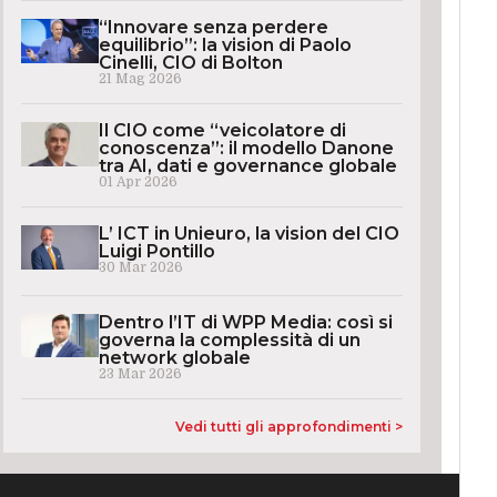
“Innovare senza perdere
equilibrio”: la vision di Paolo
Cinelli, CIO di Bolton
21 Mag 2026
Il CIO come “veicolatore di
conoscenza”: il modello Danone
tra AI, dati e governance globale
01 Apr 2026
L’ ICT in Unieuro, la vision del CIO
Luigi Pontillo
30 Mar 2026
Dentro l’IT di WPP Media: così si
governa la complessità di un
network globale
23 Mar 2026
Vedi tutti gli approfondimenti >