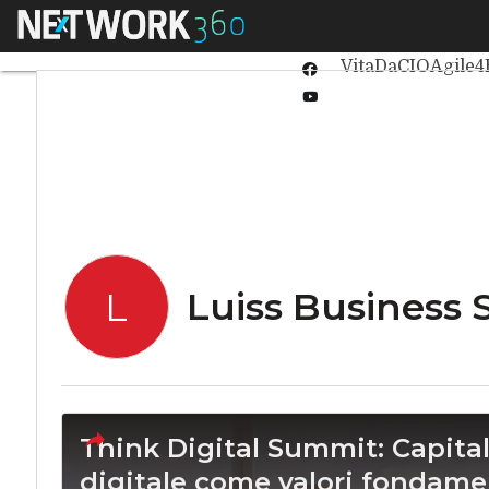
Linkedin
Menu
Ultimi articoli
Int
Twitter
VitaDaCIO
Agile4
Facebook
Youtube-
play
Luiss Business 
L
Think Digital Summit: Capit
digitale come valori fondame