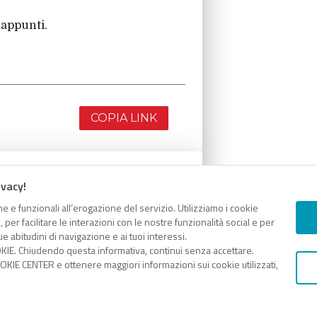
 appunti.
COPIA LINK
ivacy!
 appunti.
e e funzionali all’erogazione del servizio. Utilizziamo i cookie
er facilitare le interazioni con le nostre funzionalità social e per
e abitudini di navigazione e ai tuoi interessi.
KIE. Chiudendo questa informativa, continui senza accettare.
KIE CENTER e ottenere maggiori informazioni sui cookie utilizzati,
COPIA LINK