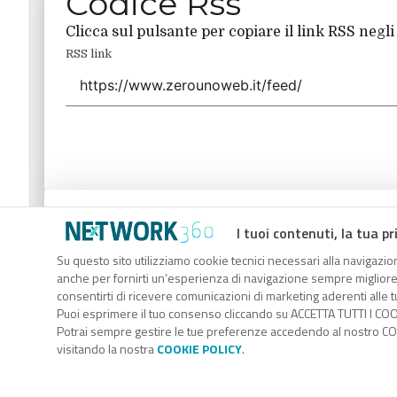
Codice Rss
Clicca sul pulsante per copiare il link RSS negli
RSS link
Codice Rss
I tuoi contenuti, la tua pr
Clicca sul pulsante per copiare il link RSS negli
Su questo sito utilizziamo cookie tecnici necessari alla navigazion
anche per fornirti un’esperienza di navigazione sempre migliore, p
RSS link
consentirti di ricevere comunicazioni di marketing aderenti alle tu
Puoi esprimere il tuo consenso cliccando su ACCETTA TUTTI I COO
Potrai sempre gestire le tue preferenze accedendo al nostro COO
visitando la nostra
COOKIE POLICY
.