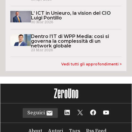
L’ ICT in Unieuro, la vision del CIO
Luigi Pontillo
30 Mar 2026
Dentro l’IT di WPP Media: così si
governa la complessità di un
network globale
23 Mar 2026
Vedi tutti gli approfondimenti >
Seguici
About
Autori
Tags
Rss Feed