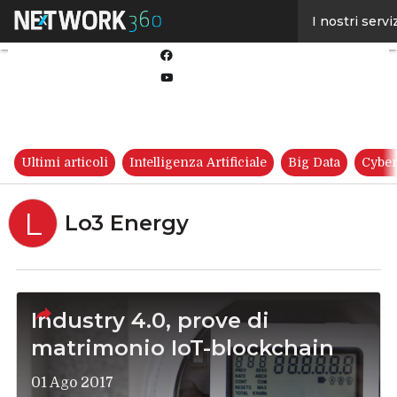
Linkedin
I nostri servi
Twitter
Facebook
Youtube-
play
Ultimi articoli
Intelligenza Artificiale
Big Data
Cyber
L
Lo3 Energy
Industry 4.0, prove di
matrimonio IoT-blockchain
01 Ago 2017