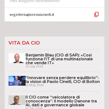
Vuoi maggiori informazioni?
content_copy
segreteria@zerounoweb.it
VITA DA CIO
Benjamin Blau (CIO di SAP): «Così
funziona l’IT di una multinazionale
che vende IT»
22 Lug 2026
“Innovare senza perdere equilibrio”:
la vision di Paolo Cinelli, CIO di Bolton
21 Mag 2026
Il CIO come “veicolatore di
conoscenza”: il modello Danone tra
AI, dati e governance globale
01 Apr 2026