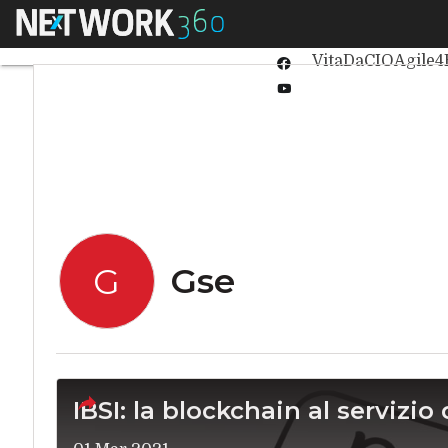
Linkedin
Menu
Ultimi articoli
Int
Twitter
VitaDaCIO
Agile4
Facebook
Youtube-
play
Gse
G
IBSI: la blockchain al servizio 