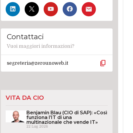
Contattaci
Vuoi maggiori informazioni?
content_copy
segreteria@zerounoweb.it
VITA DA CIO
Benjamin Blau (CIO di SAP): «Così
funziona l’IT di una
multinazionale che vende IT»
22 Lug 2026