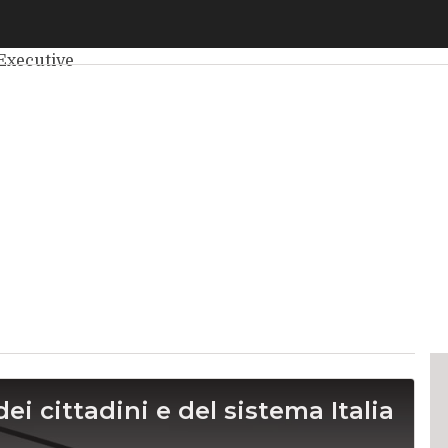
elligenza Artificiale
Big Data
Cybersecurity
Data Center
Int
Executive
dei cittadini e del sistema Italia