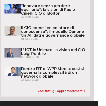
“Innovare senza perdere
equilibrio”: la vision di Paolo
Cinelli, CIO di Bolton
21 Mag 2026
Il CIO come “veicolatore di
conoscenza”: il modello Danone
tra AI, dati e governance globale
01 Apr 2026
L’ ICT in Unieuro, la vision del CIO
Luigi Pontillo
30 Mar 2026
Dentro l’IT di WPP Media: così si
governa la complessità di un
network globale
23 Mar 2026
Vedi tutti gli approfondimenti >