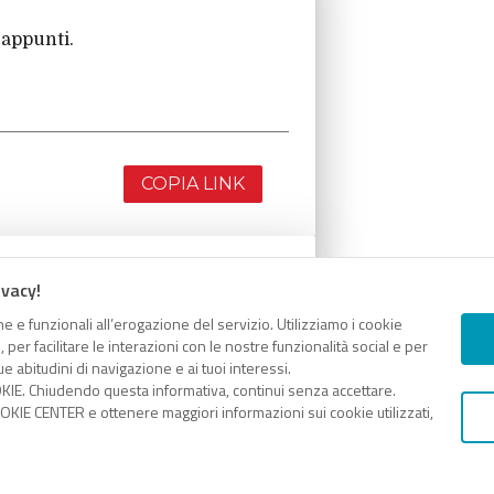
 appunti.
COPIA LINK
ivacy!
 appunti.
e e funzionali all’erogazione del servizio. Utilizziamo i cookie
er facilitare le interazioni con le nostre funzionalità social e per
e abitudini di navigazione e ai tuoi interessi.
KIE. Chiudendo questa informativa, continui senza accettare.
KIE CENTER e ottenere maggiori informazioni sui cookie utilizzati,
COPIA LINK