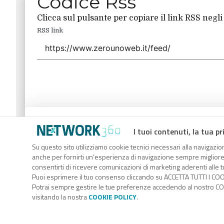
Codice Rss
Clicca sul pulsante per copiare il link RSS negli
RSS link
Codice Rss
I tuoi contenuti, la tua pr
Clicca sul pulsante per copiare il link RSS negli
Su questo sito utilizziamo cookie tecnici necessari alla navigazion
anche per fornirti un’esperienza di navigazione sempre migliore, p
RSS link
consentirti di ricevere comunicazioni di marketing aderenti alle tu
Puoi esprimere il tuo consenso cliccando su ACCETTA TUTTI I COO
Potrai sempre gestire le tue preferenze accedendo al nostro COO
visitando la nostra
COOKIE POLICY
.