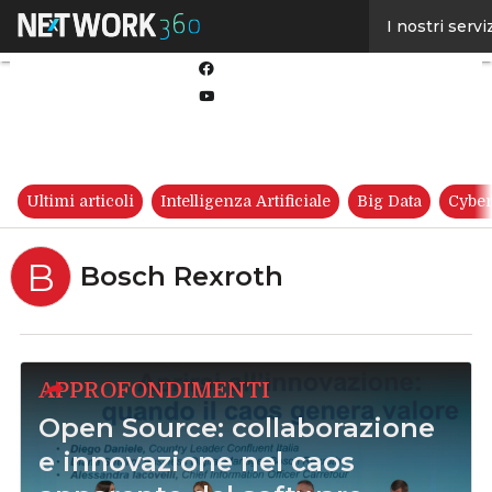
Linkedin
I nostri servi
Twitter
Facebook
Youtube-
play
Ultimi articoli
Intelligenza Artificiale
Big Data
Cyber
B
Bosch Rexroth
APPROFONDIMENTI
Open Source: collaborazione
e innovazione nel caos