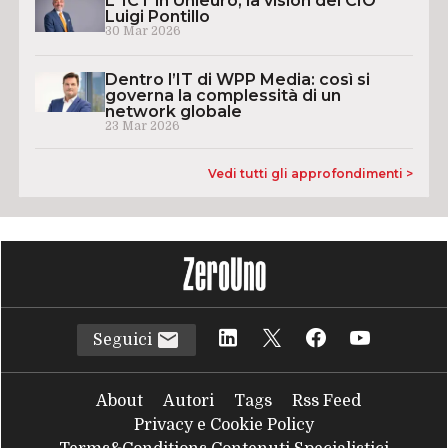
L’ ICT in Unieuro, la vision del CIO
Luigi Pontillo
30 Mar 2026
Dentro l’IT di WPP Media: così si
governa la complessità di un
network globale
23 Mar 2026
Vedi tutti gli approfondimenti >
Seguici
About
Autori
Tags
Rss Feed
Privacy e Cookie Policy