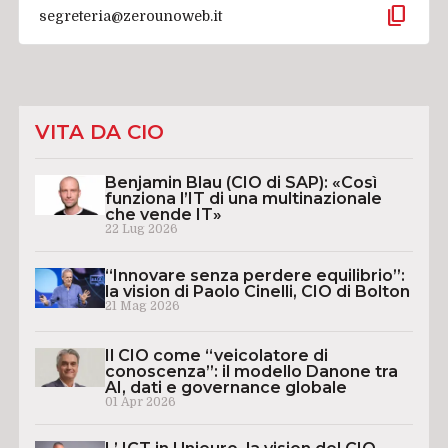
content_copy
segreteria@zerounoweb.it
VITA DA CIO
Benjamin Blau (CIO di SAP): «Così
funziona l’IT di una multinazionale
che vende IT»
22 Lug 2026
“Innovare senza perdere equilibrio”:
la vision di Paolo Cinelli, CIO di Bolton
21 Mag 2026
Il CIO come “veicolatore di
conoscenza”: il modello Danone tra
AI, dati e governance globale
01 Apr 2026