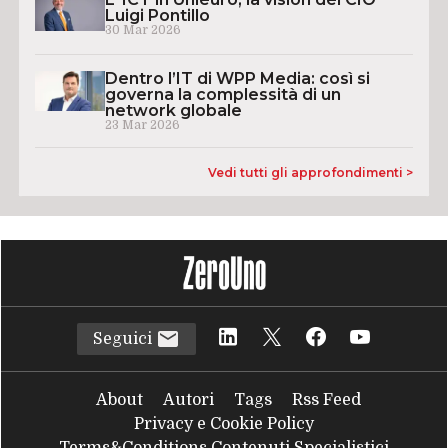
Luigi Pontillo
30 Mar 2026
Dentro l’IT di WPP Media: così si
governa la complessità di un
network globale
23 Mar 2026
Vedi tutti gli approfondimenti >
Seguici
About
Autori
Tags
Rss Feed
Privacy e Cookie Policy