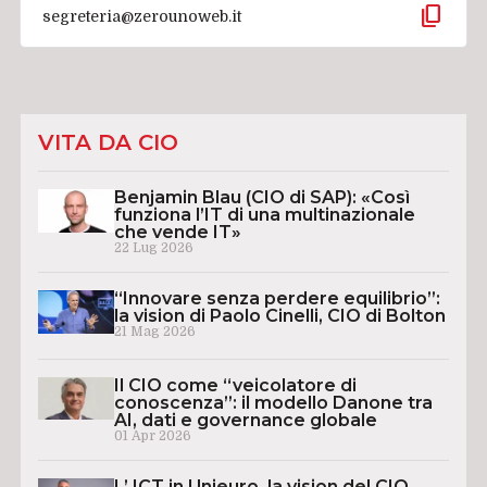
content_copy
segreteria@zerounoweb.it
VITA DA CIO
Benjamin Blau (CIO di SAP): «Così
funziona l’IT di una multinazionale
che vende IT»
22 Lug 2026
“Innovare senza perdere equilibrio”:
la vision di Paolo Cinelli, CIO di Bolton
21 Mag 2026
Il CIO come “veicolatore di
conoscenza”: il modello Danone tra
AI, dati e governance globale
01 Apr 2026
L’ ICT in Unieuro, la vision del CIO