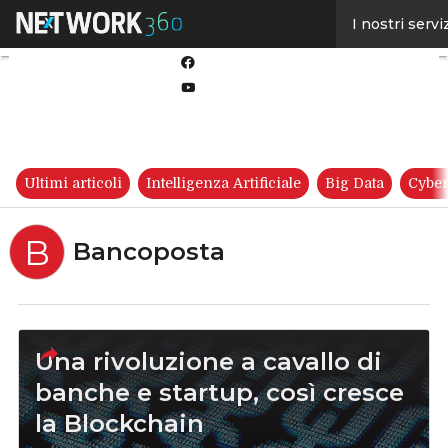
Linkedin
I nostri servi
Twitter
Facebook
Youtube-
play
Ultimi articoli
Intelligenza Artificiale
Big Data
Cyber
B
Bancoposta
Una rivoluzione a cavallo di
banche e startup, così cresce
la Blockchain