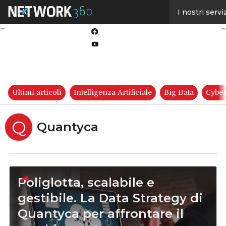
Linkedin
I nostri servi
Twitter
Facebook
Youtube-
play
Ultimi articoli
Intelligenza Artificiale
Big Data
Cyber
Q
Quantyca
Poliglotta, scalabile e
gestibile. La Data Strategy di
Quantyca per affrontare il