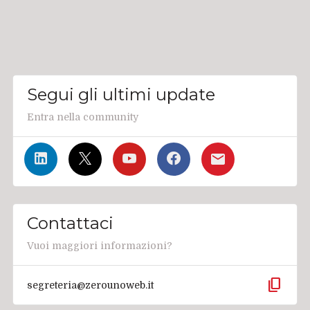
Segui gli ultimi update
Entra nella community
Contattaci
Vuoi maggiori informazioni?
content_copy
segreteria@zerounoweb.it