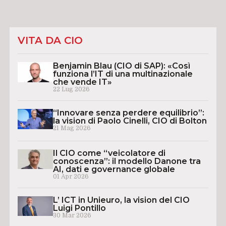
VITA DA CIO
Benjamin Blau (CIO di SAP): «Così
funziona l’IT di una multinazionale
che vende IT»
22 Lug 2026
“Innovare senza perdere equilibrio”:
la vision di Paolo Cinelli, CIO di Bolton
21 Mag 2026
Il CIO come “veicolatore di
conoscenza”: il modello Danone tra
AI, dati e governance globale
01 Apr 2026
L’ ICT in Unieuro, la vision del CIO
Luigi Pontillo
30 Mar 2026