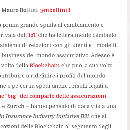
i
Mauro Bellini
@mbellini3
a prima grande spinta al cambiamento è
rivata dall’
IoT
che ha letteralmente cambiato
 sistema di relazioni con gli utenti e i modelli
i business del mondo assicurativo. Adesso è
 volta della
Blockchain
che può, a sua volta
ntribuire a ridefinire i profili del mondo
e e pe certia spetti anche i rischi legati a
e “big” del comparto delle assicurazioni
–
e e
Zurich
– hanno pensato di dare vita a una
n Insurance Industry Initiative B3i
,
che si
icazioni delle Blockchain al segmento degli