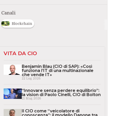
Canali
Blockchain
VITA DA CIO
Benjamin Blau (CIO di SAP): «Così
funziona l’IT di una multinazionale
che vende IT»
22 Lug 2026
“Innovare senza perdere equilibrio”:
la vision di Paolo Cinelli, CIO di Bolton
21 Mag 2026
Il CIO come “veicolatore di
conoscenza”: il modello Danone tra