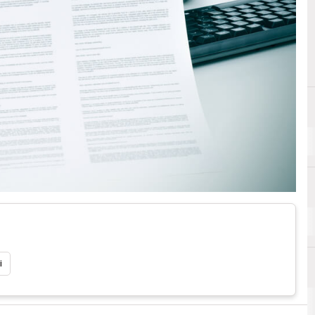
A
Aegon
i