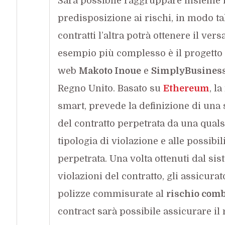
Sarà possibile raggruppare insieme i
predisposizione ai rischi, in modo t
contratti l’altra potrà ottenere il v
esempio più complesso è il progetto 
web
Makoto Inoue
e
SimplyBusines
Regno Unito. Basato su
Ethereum
, l
smart, prevede la definizione di una
del contratto perpetrata da una quals
tipologia di violazione e alle possibi
perpetrata. Una volta ottenuti dal sist
violazioni del contratto, gli assicur
polizze commisurate al
rischio com
contract sarà possibile assicurare il 