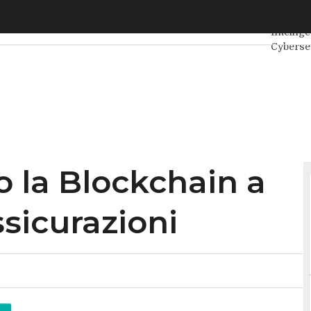
la Blockchain a beneficio delle assicurazioni
Ultimi a
Intellig
Cyberse
Interne
Agile4E
o la Blockchain a
ssicurazioni