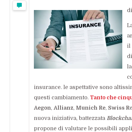
d
L
ar
il
d
la
co
insurance. le aspettative sono altissim
questi cambiamento.
Tanto che cinqu
Aegon
,
Allianz
,
Munich Re
,
Swiss R
nuova iniziativa, battezzata
Blockchai
propone di valutare le possibili appl