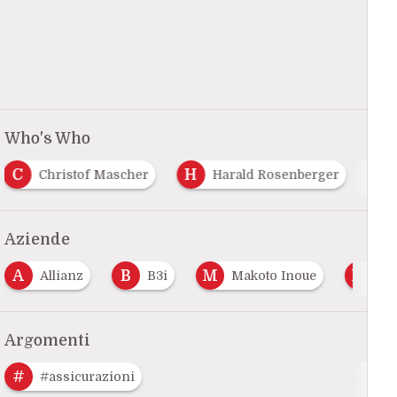
Who's Who
C
H
Christof Mascher
Harald Rosenberger
Aziende
A
B
M
M
Allianz
B3i
Makoto Inoue
Munic
Argomenti
#
#assicurazioni