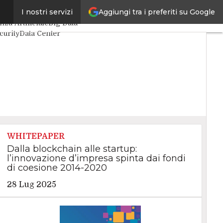
Aggiungi tra i preferiti su Google
I nostri servizi
rticoli
enza Artificiale
Big Data
curity
Data Center
t4Things
VitaDaCIO
xecutive
WHITEPAPER
Dalla blockchain alle startup:
l’innovazione d’impresa spinta dai fondi
di coesione 2014-2020
28 Lug 2025