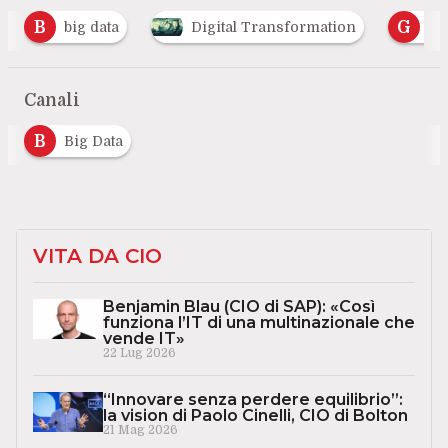
G
I
Digital Transformation
Green Deal
…
Canali
B
Big Data
VITA DA CIO
Benjamin Blau (CIO di SAP): «Così
funziona l’IT di una multinazionale che
vende IT»
22 Lug 2026
“Innovare senza perdere equilibrio”:
la vision di Paolo Cinelli, CIO di Bolton
21 Mag 2026