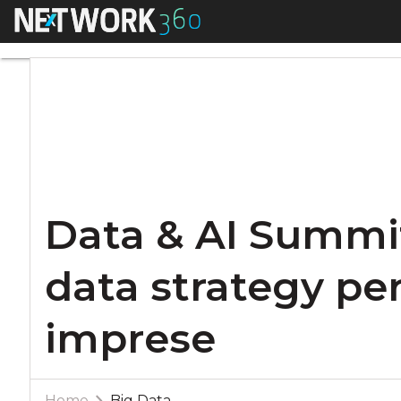
Menu
Data & AI Summit: d
Data & AI Summi
data strategy per 
imprese
Home
Big Data