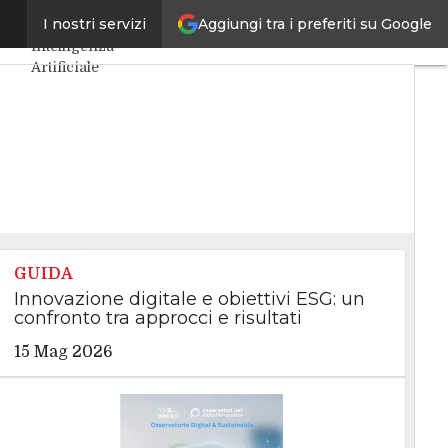
Aggiungi tra i preferiti su Google
rese
I nostri servizi
Ultimi articoli
Intelligenza
Artificiale
Big Data
Cybersecurity
Data Center
Internet4Things
VitaDaCIO
Agile4Executive
GUIDA
Innovazione digitale e obiettivi ESG: un
confronto tra approcci e risultati
15 Mag 2026