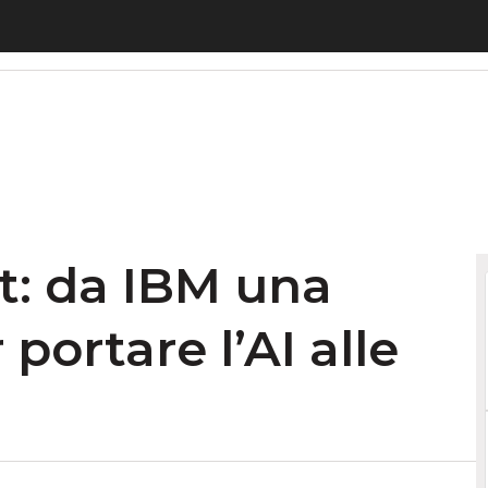
a IBM una data strategy per portare l’AI alle imp
t: da IBM una
portare l’AI alle