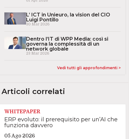
01 Apr 2026
L’ ICT in Unieuro, la vision del CIO
Luigi Pontillo
30 Mar 2026
Dentro l’IT di WPP Media: così si
governa la complessità di un
network globale
23 Mar 2026
Vedi tutti gli approfondimenti >
Articoli correlati
WHITEPAPER
ERP evoluto: il prerequisito per un’AI che
funziona davvero
05 Ago 2026