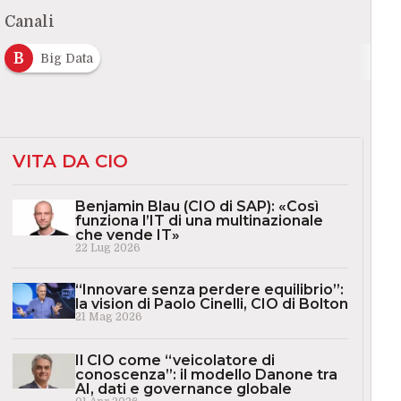
Canali
B
Big Data
VITA DA CIO
Benjamin Blau (CIO di SAP): «Così
funziona l’IT di una multinazionale
che vende IT»
22 Lug 2026
“Innovare senza perdere equilibrio”:
la vision di Paolo Cinelli, CIO di Bolton
21 Mag 2026
Il CIO come “veicolatore di
conoscenza”: il modello Danone tra
AI, dati e governance globale