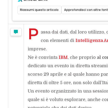
Riassumi questo articolo
Approfondisci con altre font
P
assa dai dati, dal loro utilizzo
con elementi di
Intelligenza Ar
imprese.
Ne è convinta
IBM
, che proprio
al co
dedicato un evento in diretta stream
scorso 29 aprile e al quale hanno part
diretta di oltre 5 ore, non solo dall’I
Un evento organizzato in una sessione
quale si è voluto esplorare, anche con 
potenziale che dai dati deriva.