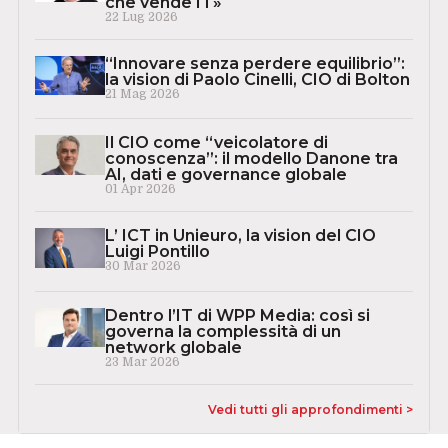
che vende IT»
22 Lug 2026
“Innovare senza perdere equilibrio”:
la vision di Paolo Cinelli, CIO di Bolton
21 Mag 2026
Il CIO come “veicolatore di
conoscenza”: il modello Danone tra
AI, dati e governance globale
01 Apr 2026
L’ ICT in Unieuro, la vision del CIO
Luigi Pontillo
30 Mar 2026
Dentro l’IT di WPP Media: così si
governa la complessità di un
network globale
23 Mar 2026
Vedi tutti gli approfondimenti >