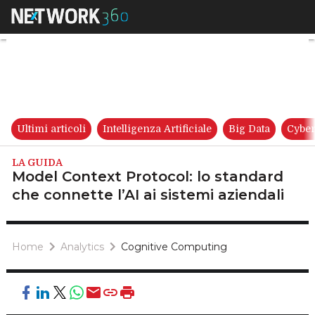
Model Context Protocol: lo sta
Ultimi articoli
Intelligenza Artificiale
Big Data
Cyber
LA GUIDA
Model Context Protocol: lo standard
che connette l’AI ai sistemi aziendali
Home
Analytics
Cognitive Computing