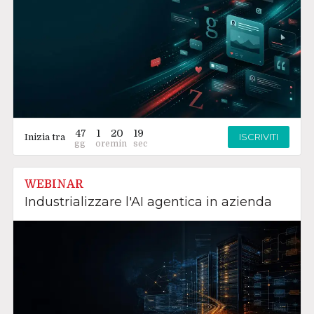
47
1
20
18
ISCRIVITI
Inizia tra
WEBINAR
Industrializzare l'AI agentica in azienda