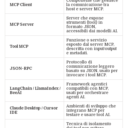
Componente che gestisce
MCP Client
la comunicazione tra
host e server MCP.
Server che espone
strumenti (tool) in
MCP Server
formato JSON,
accessibili dai modelli AI.
Funzione o servizio
esposto dal server MCP,
Tool MCP
descritta con input/output
e metadati.
Protocollo di
comunicazione leggero
JSON-RPC
basato su JSON, usato per
invocare i tool MCP.
Framework agentici
LangChain / LlamaIndex /
compatibili con MCP,
BeeAI
usati per orchestrare
agenti AI.
Ambienti di sviluppo che
Claude Desktop / Cursor
integrano MCP per
IDE
testare e usare tool AI.
Tecnica di isolamento