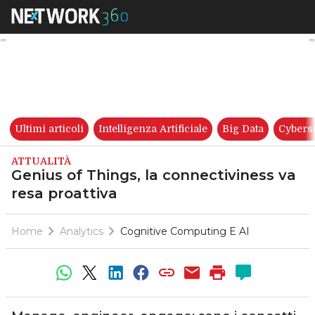
Genius of Things, la connectiv
Ultimi articoli
Intelligenza Artificiale
Big Data
Cybers
ATTUALITÀ
Genius of Things, la connectiviness va
resa proattiva
Home
Analytics
Cognitive Computing E AI