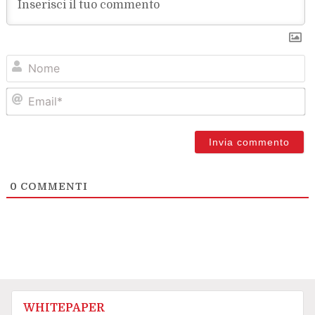
N
Em
0
COMMENTI
WHITEPAPER