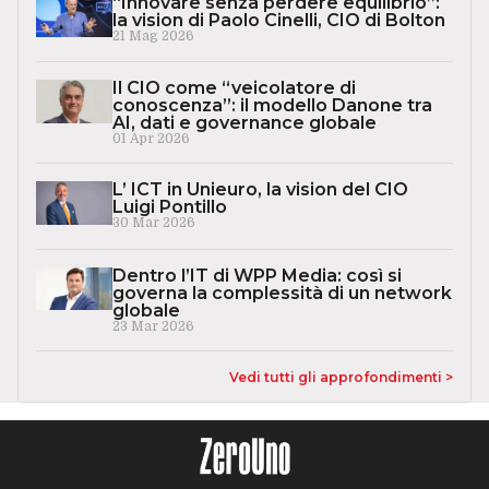
“Innovare senza perdere equilibrio”:
la vision di Paolo Cinelli, CIO di Bolton
21 Mag 2026
Il CIO come “veicolatore di
conoscenza”: il modello Danone tra
AI, dati e governance globale
01 Apr 2026
L’ ICT in Unieuro, la vision del CIO
Luigi Pontillo
30 Mar 2026
Dentro l’IT di WPP Media: così si
governa la complessità di un network
globale
23 Mar 2026
Vedi tutti gli approfondimenti >