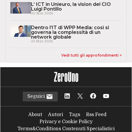
L’ ICT in Unieuro, la vision del CIO
Luigi Pontillo
30 Mar 2026
Dentro l’IT di WPP Media: così si
governa la complessità di un
network globale
23 Mar 2026
Vedi tutti gli approfondimenti >
Seguici
About
Autori
Tags
Rss Feed
Privacy e Cookie Policy
Terms&Conditions Contenuti Specialistici