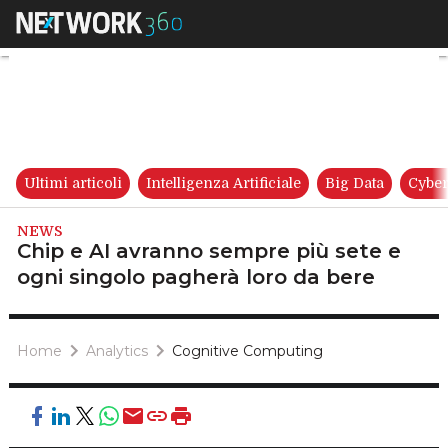
Chip e AI avranno sempre più 
Ultimi articoli
Intelligenza Artificiale
Big Data
Cyber
NEWS
Chip e AI avranno sempre più sete e
ogni singolo pagherà loro da bere
Home
Analytics
Cognitive Computing