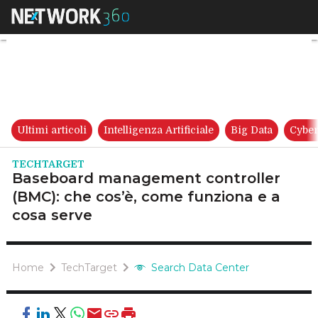
Baseboard management control
Ultimi articoli
Intelligenza Artificiale
Big Data
Cyber
TECHTARGET
Baseboard management controller
(BMC): che cos’è, come funziona e a
cosa serve
Home
TechTarget
Search Data Center