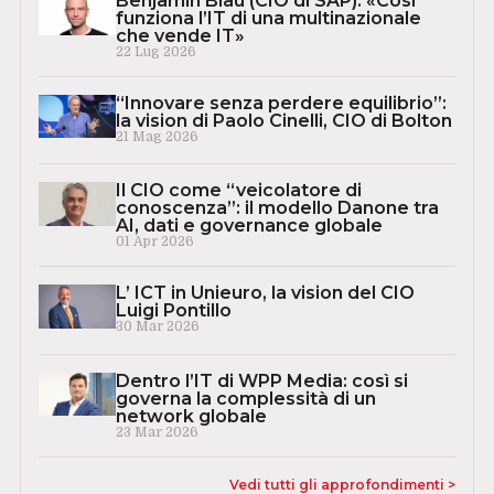
Benjamin Blau (CIO di SAP): «Così
funziona l’IT di una multinazionale
che vende IT»
22 Lug 2026
“Innovare senza perdere equilibrio”:
la vision di Paolo Cinelli, CIO di Bolton
21 Mag 2026
Il CIO come “veicolatore di
conoscenza”: il modello Danone tra
AI, dati e governance globale
01 Apr 2026
L’ ICT in Unieuro, la vision del CIO
Luigi Pontillo
30 Mar 2026
Dentro l’IT di WPP Media: così si
governa la complessità di un
network globale
23 Mar 2026
Vedi tutti gli approfondimenti >