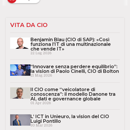
VITA DA CIO
Benjamin Blau (CIO di SAP): «Così
funziona l’IT di una multinazionale
che vende IT»
22 Lug 2026
“Innovare senza perdere equilibrio”:
la vision di Paolo Cinelli, CIO di Bolton
21 Mag 2026
Il CIO come “veicolatore di
conoscenza”: il modello Danone tra
AI, dati e governance globale
01 Apr 2026
L’ ICT in Unieuro, la vision del CIO
Luigi Pontillo
30 Mar 2026