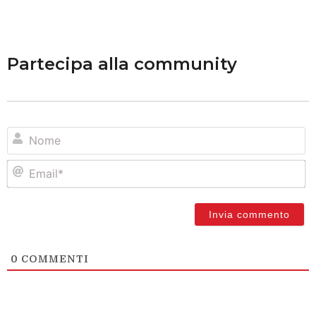
Partecipa alla community
N
Em
0
COMMENTI