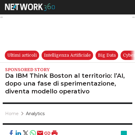
Da IBM Think Boston al territo
Ultimi articoli
Intelligenza Artificiale
Big Data
Cyber
SPONSORED STORY
Da IBM Think Boston al territorio: l’AI,
dopo una fase di sperimentazione,
diventa modello operativo
Home
Analytics