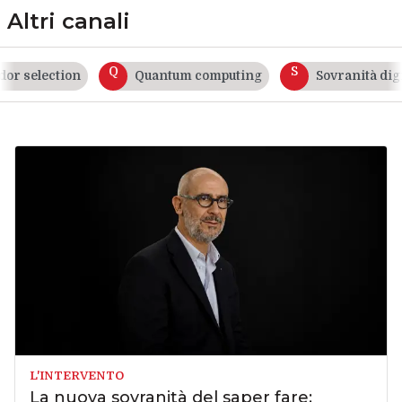
Altri canali
Q
S
 selection
Quantum computing
Sovranità digita
L'INTERVENTO
La nuova sovranità del saper fare: