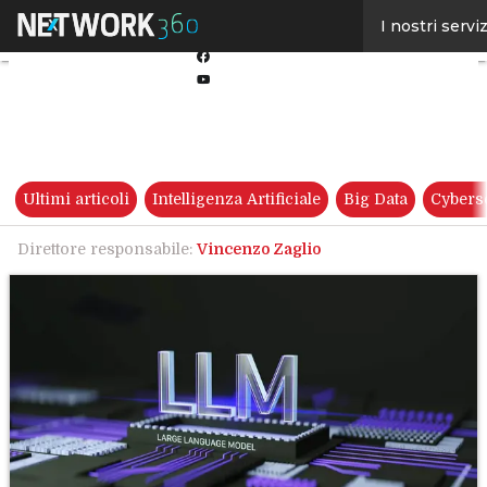
Linkedin
I nostri serviz
Twitter
Facebook
Youtube-
play
Ultimi articoli
Intelligenza Artificiale
Big Data
Cybers
Direttore responsabile:
Vincenzo Zaglio