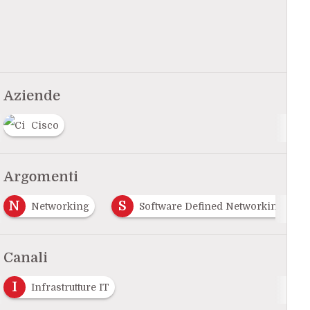
Aziende
Cisco
Argomenti
N
S
Networking
Software Defined Networking
Canali
I
Infrastrutture IT