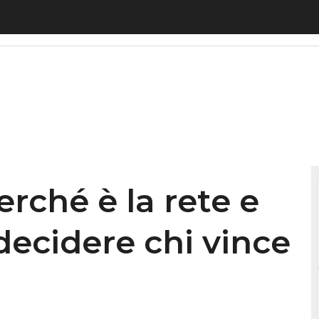
hé è la rete e non il modello a decidere chi vince 
rché è la rete e
decidere chi vince