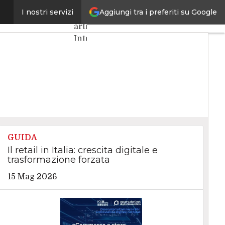
Aggiungi tra i preferiti su Google
nell’era agentica
I nostri servizi
Ultimi
articoli
Intelligenza
Artificiale
Big
Data
Cybersecurity
Data
Center
Internet4Things
VitaDaCIO
GUIDA
Agile4Executive
Il retail in Italia: crescita digitale e
trasformazione forzata
15 Mag 2026