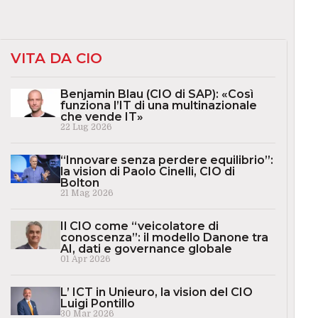
VITA DA CIO
Benjamin Blau (CIO di SAP): «Così
funziona l’IT di una multinazionale
che vende IT»
22 Lug 2026
“Innovare senza perdere equilibrio”:
la vision di Paolo Cinelli, CIO di
Bolton
21 Mag 2026
Il CIO come “veicolatore di
conoscenza”: il modello Danone tra
AI, dati e governance globale
01 Apr 2026
L’ ICT in Unieuro, la vision del CIO
Luigi Pontillo
30 Mar 2026