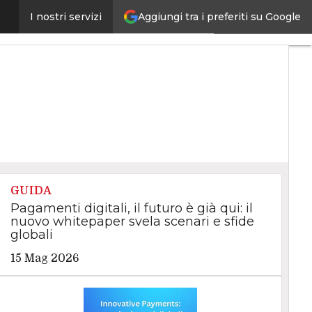
Aggiungi tra i preferiti su Google
sostiene la crescita internazionale
I nostri servizi
Ultimi
articoli
Intelligenza
Artificiale
Big
Data
Cybersecurity
Data
Center
Internet4Things
VitaDaCIO
GUIDA
Agile4Executive
Pagamenti digitali, il futuro è già qui: il
nuovo whitepaper svela scenari e sfide
globali
15 Mag 2026