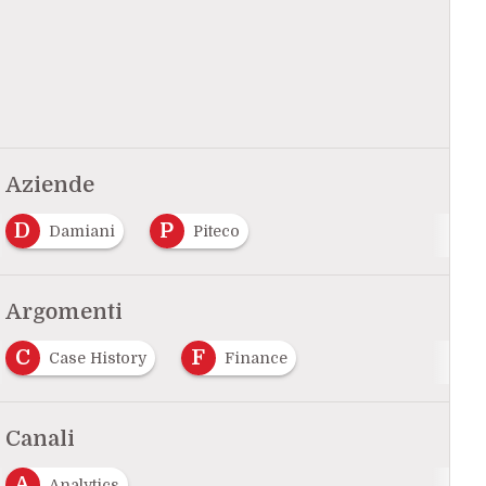
Aziende
D
P
Damiani
Piteco
Argomenti
C
F
Case History
Finance
Canali
A
Analytics