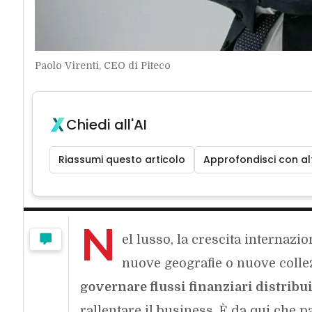
Paolo Virenti, CEO di Piteco
Chiedi all'AI
Riassumi questo articolo
Approfondisci con alt
N
el lusso, la crescita internazi
nuove geografie o nuove collez
governare flussi finanziari distribui
rallentare il business. È da qui che p