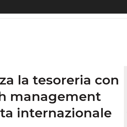
 la tesoreria con Piteco: così il cash management 
za la tesoreria con
cash management
ita internazionale